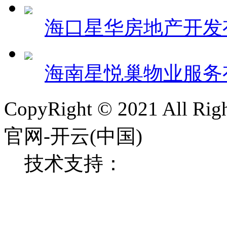
海口星华房地产开发
海南星悦巢物业服务
CopyRight © 2021 All 
官网-开云(中国)
技术支持：