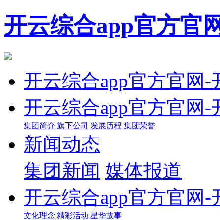
开云综合app官方官网
开云综合app官方官网-
开云综合app官方官网-
集团简介
旗下公司
发展历程
集团荣誉
新闻动态
集团新闻
媒体报道
开云综合app官方官网-
文化理念
精彩活动
星华故事