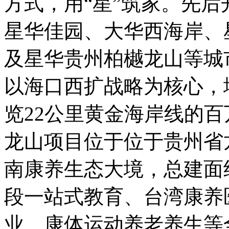
方式，用“星”筑家。先
星华佳园、大华西海岸、
及星华贵州柏樾龙山等城
以海口西扩战略为核心，
览22公里黄金海岸线的
龙山项目位于位于贵州省龙
南康养生态大境，总建面
段一站式教育、台湾康养
业、康体运动养老养生等全