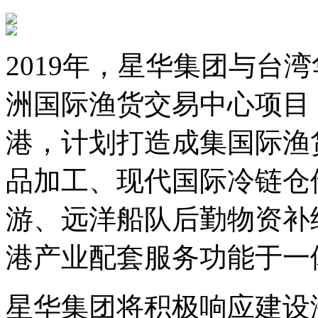
2019年，星华集团与台
洲国际渔货交易中心项目
港，计划打造成集国际渔
品加工、现代国际冷链仓
游、远洋船队后勤物资补
港产业配套服务功能于一
星华集团将积极响应建设