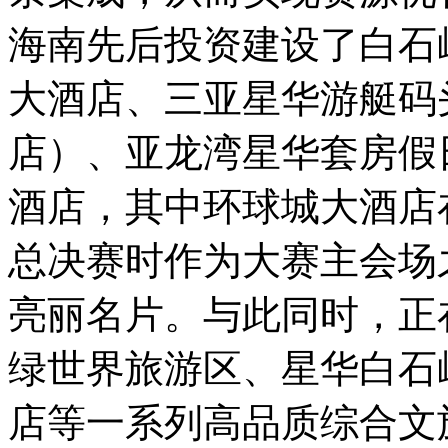
海南先后投资建设了白石
大酒店、三亚星华游艇码
店）、亚龙湾星华套房假
酒店，其中环球城大酒店在
总决赛时作为大赛主会场
亮丽名片。与此同时，正
绿世界旅游区、星华白石
店等一系列高品质综合文