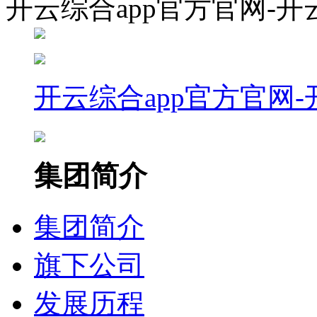
开云综合app官方官网-开云
开云综合app官方官网-
集团简介
集团简介
旗下公司
发展历程