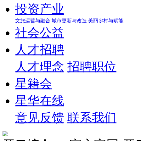
投资产业
文旅运营与融合
城市更新与改造
美丽乡村与赋能
社会公益
人才招聘
人才理念
招聘职位
星籍会
星华在线
意见反馈
联系我们