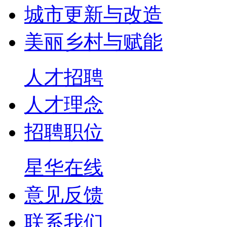
城市更新与改造
美丽乡村与赋能
人才招聘
人才理念
招聘职位
星华在线
意见反馈
联系我们