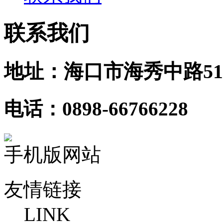
联系我们
地址：海口市海秀中路51
电话：0898-66766228
手机版网站
友情链接
LINK