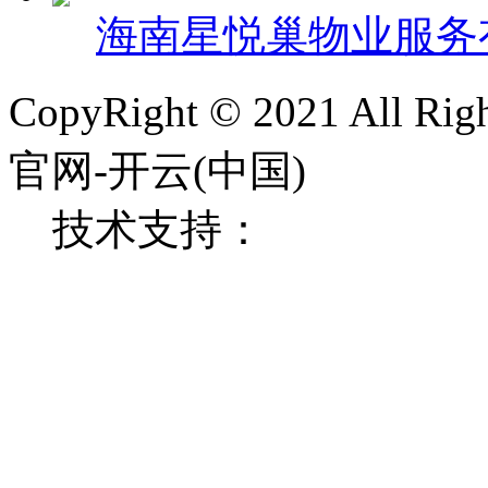
海南星悦巢物业服务
CopyRight © 2021 All 
官网-开云(中国)
技术支持：