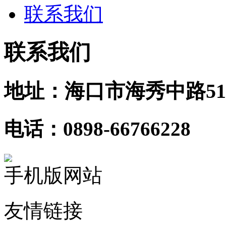
联系我们
联系我们
地址：海口市海秀中路51
电话：0898-66766228
手机版网站
友情链接