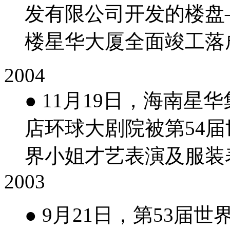
发有限公司开发的楼盘
楼星华大厦全面竣工落
2004
● 11月19日，海南
店环球大剧院被第54
界小姐才艺表演及服装
2003
● 9月21日，第53