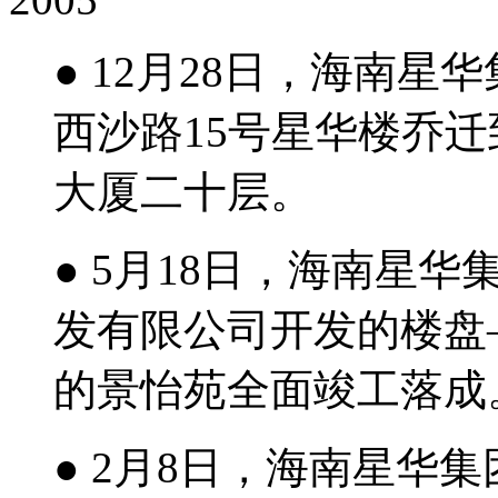
● 12月28日，海南
西沙路15号星华楼乔迁
大厦二十层。
● 5月18日，海南星
发有限公司开发的楼盘
的景怡苑全面竣工落成
● 2月8日，海南星华