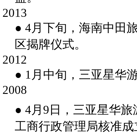
2013
● 4月下旬，海南中
区揭牌仪式。
2012
● 1月中旬，三亚星华
2008
● 4月9日，三亚星华
工商行政管理局核准成