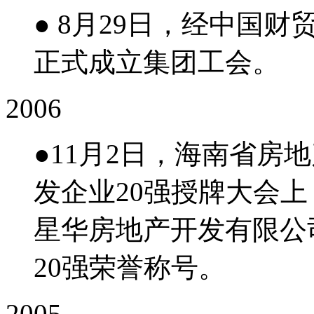
● 8月29日，经中国
正式成立集团工会。
2006
●11月2日，海南省房
发企业20强授牌大会
星华房地产开发有限公
20强荣誉称号。
2005