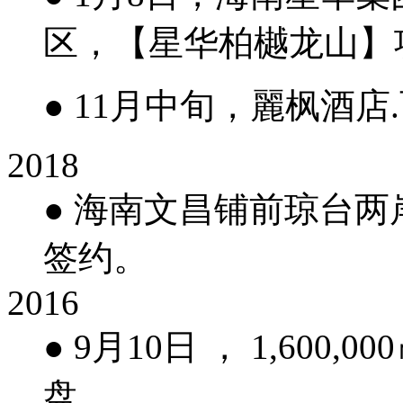
区，【星华柏樾龙山】
● 11月中旬，麗枫酒
2018
● 海南文昌铺前琼台
签约。
2016
● 9月10日 ， 1,60
盘。