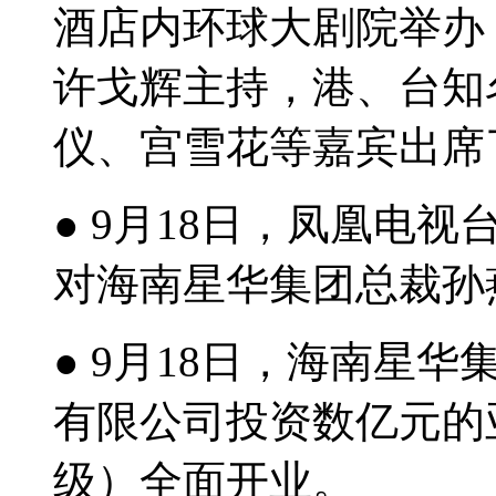
酒店内环球大剧院举办
许戈辉主持，港、台知
仪、宫雪花等嘉宾出席
● 9月18日，凤凰电
对海南星华集团总裁孙
● 9月18日，海南星
有限公司投资数亿元的
级）全面开业。