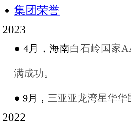
集团荣誉
2023
● 4月，海南
白石岭国家A
满成功
。
●
9月，
三亚亚龙湾星华华
2022