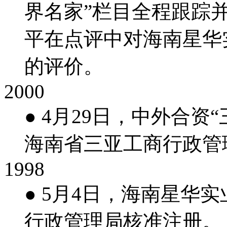
界名家”栏目全程跟踪
平在点评中对海南星华
的评价。
2000
● 4月29日，中外合
海南省三亚工商行政管
1998
● 5月4日，海南星华
行政管理局核准注册。