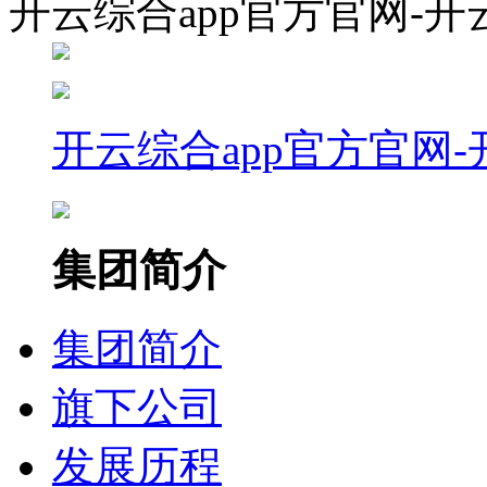
开云综合app官方官网-开云
开云综合app官方官网-
集团简介
集团简介
旗下公司
发展历程