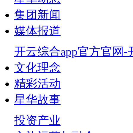
集团新闻
媒体报道
开云综合app官方官网-
文化理念
精彩活动
星华故事
投资产业