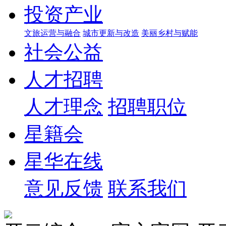
投资产业
文旅运营与融合
城市更新与改造
美丽乡村与赋能
社会公益
人才招聘
人才理念
招聘职位
星籍会
星华在线
意见反馈
联系我们