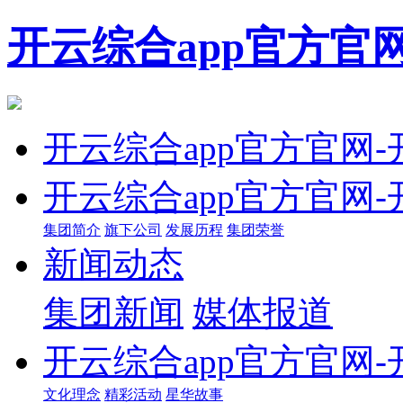
开云综合app官方官网
开云综合app官方官网-
开云综合app官方官网-
集团简介
旗下公司
发展历程
集团荣誉
新闻动态
集团新闻
媒体报道
开云综合app官方官网-
文化理念
精彩活动
星华故事