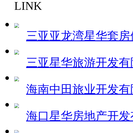
LINK
三亚亚龙湾星华套房
三亚星华旅游开发有
海南中田旅业开发有
海口星华房地产开发