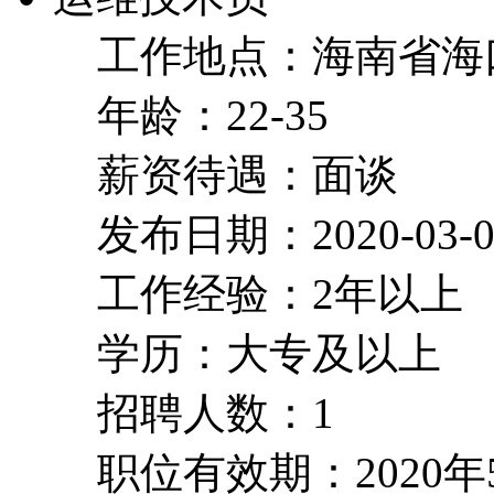
工作地点：海南省海
年龄：22-35
薪资待遇：面谈
发布日期：2020-03-0
工作经验：2年以上
学历：大专及以上
招聘人数：1
职位有效期：2020年