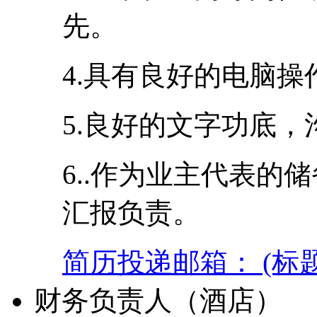
先。
4.具有良好的电脑
5.良好的文字功底
6..作为业主代表的
汇报负责。
简历投递邮箱： (标
财务负责人（酒店）