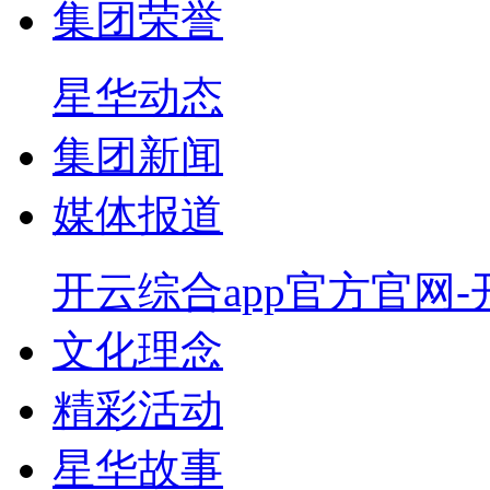
集团荣誉
星华动态
集团新闻
媒体报道
开云综合app官方官网-
文化理念
精彩活动
星华故事