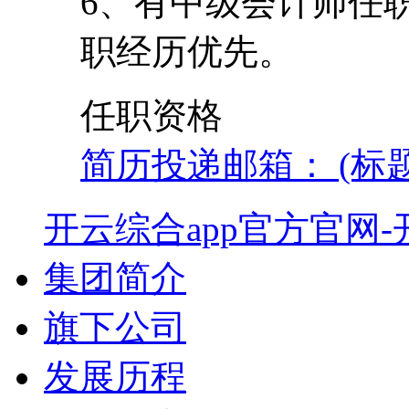
6、有中级会计师任
职经历优先。
任职资格
简历投递邮箱： (标
开云综合app官方官网-
集团简介
旗下公司
发展历程