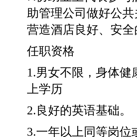
助管理公司做好公共
营造酒店良好、安全
任职资格
1.男女不限，身体健
上学历
2.良好的英语基础。
3.一年以上同等岗