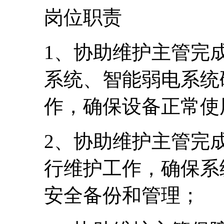
岗位职责
1、协助维护主管完
系统、智能弱电系统
作，确保设备正常使
2、协助维护主管完
行维护工作，确保系
安全备份和管理；