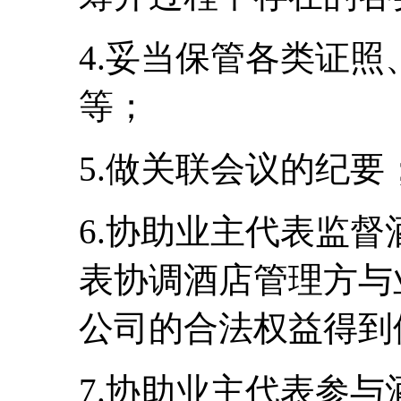
4.妥当保管各类证
等；
5.做关联会议的纪要
6.协助业主代表监
表协调酒店管理方与
公司的合法权益得到
7.协助业主代表参