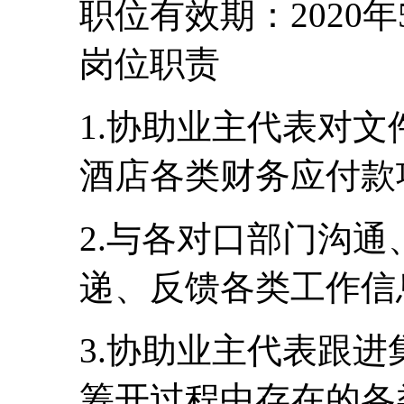
职位有效期：2020年
岗位职责
1.协助业主代表对
酒店各类财务应付款
2.与各对口部门沟
递、反馈各类工作信
3.协助业主代表跟
筹开过程中存在的各