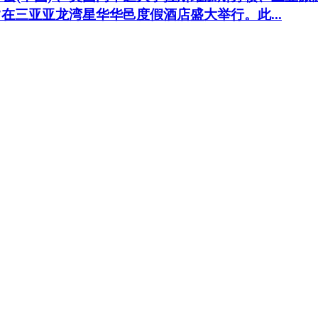
在三亚亚龙湾星华华邑度假酒店盛大举行。此...