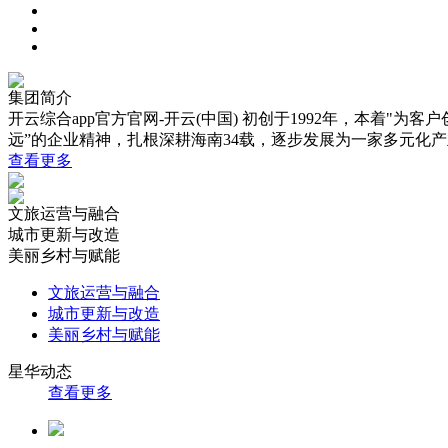
集团简介
开云综合app官方官网-开云(中国) 初创于1992年，本着
远”的企业精神，扎根深耕海南34载，逐步发展为一家多元化
查看更多
文旅运营与融合
城市更新与改造
美丽乡村与赋能
文旅运营与融合
城市更新与改造
美丽乡村与赋能
星华动态
查看更多