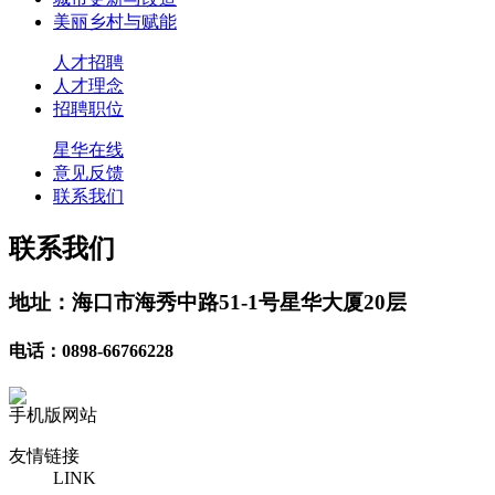
美丽乡村与赋能
人才招聘
人才理念
招聘职位
星华在线
意见反馈
联系我们
联系我们
地址：海口市海秀中路51-1号星华大厦20层
电话：0898-66766228
手机版网站
友情链接
LINK