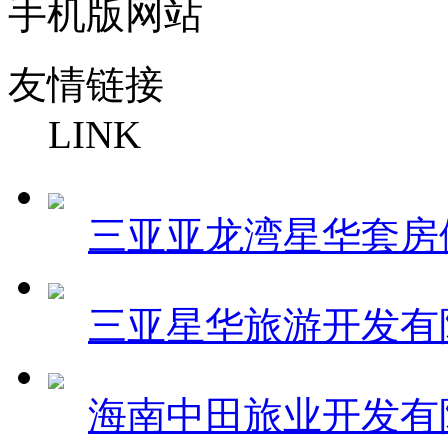
手机版网站
友情链接
LINK
三亚亚龙湾星华套房
三亚星华旅游开发有
海南中田旅业开发有