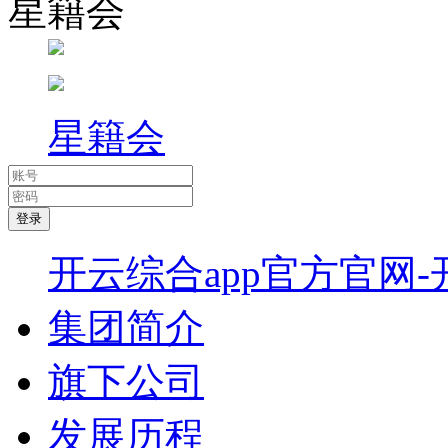
星籍会
星籍会
开云综合app官方官网-
集团简介
旗下公司
发展历程