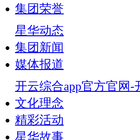
集团荣誉
星华动态
集团新闻
媒体报道
开云综合app官方官网-
文化理念
精彩活动
星华故事