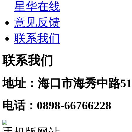
星华在线
意见反馈
联系我们
联系我们
地址：海口市海秀中路51
电话：0898-66766228