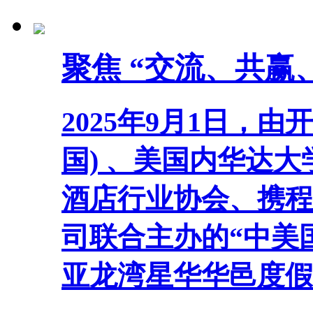
聚焦 “交流、共赢
2025年9月1日，由
国) 、美国内华达
酒店行业协会、携程
司联合主办的“中美
亚龙湾星华华邑度假酒