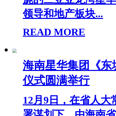
领导和地产板块...
READ MORE
海南星华集团《东
仪式圆满举行
12月9日，在省人
署谋划下，由海南省